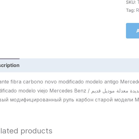
SKU:
Tag:
R
A
cription
Reviews (0)
ante fibra carbono novo modificado modelo antigo Merced
do modelo viejo Mercedes Benz / عجلة قيادة ألياف كربون جديدة معدلة موديل قديم Mercedes Benz /
вый модифицированный руль карбон старой модели M
lated products