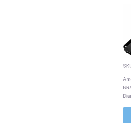
SKU
Amo
BR
Dia