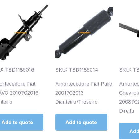
: TBD1185016
SKU: TBD1185014
SKU: T
rtecedore Fiat
Amortecedore Fiat Palio
Amorte
AVO 2010?C2016
2001?C2013
Chevrole
nteiro
Dianteiro/Traseiro
2008?C2
Direita
Add to quote
Add to quote
Add