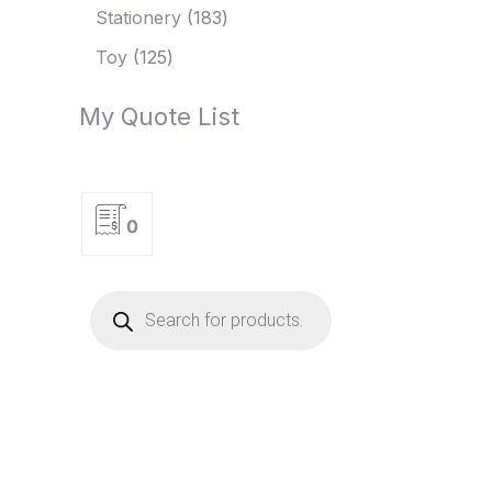
Stationery
183
Toy
125
My Quote List
0
P
r
o
d
u
c
t
s
s
e
a
r