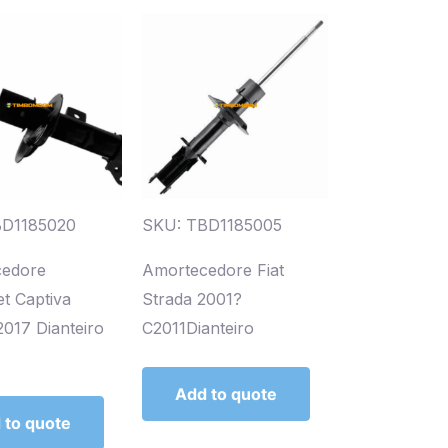
BD1185020
SKU: TBD1185005
cedore
Amortecedore Fiat
t Captiva
Strada 2001?
017 Dianteiro
C2011Dianteiro
Add to quote
 to quote