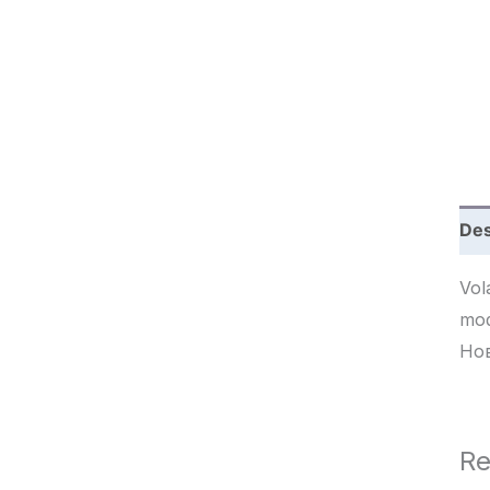
c
h
Des
Vol
modifica
Но
Re