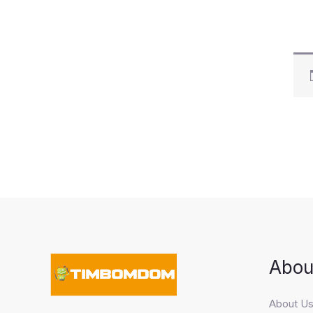
Abou
About U