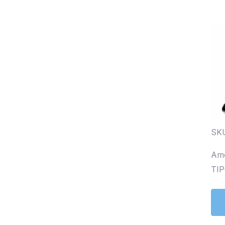
SKU
Amo
TIP