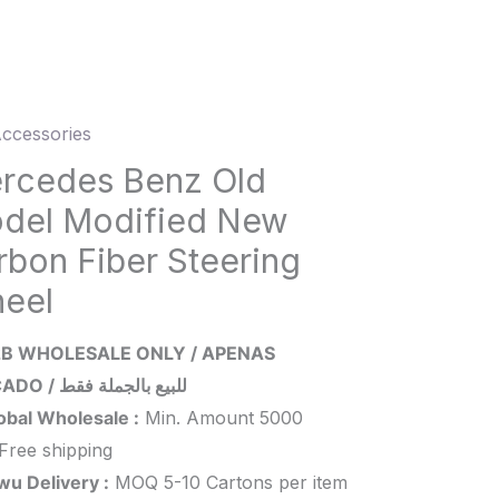
ccessories
edes
rcedes Benz Old
del Modified New
l
rbon Fiber Steering
ied
eel
on
B WHOLESALE ONLY / APENAS
ATACADO / للبيع بالجملة فقط
ing
obal Wholesale :
Min. Amount 5000
l
Free shipping
ity
wu Delivery :
MOQ 5-10 Cartons per item