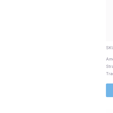
SKU
Amo
Str
Tra