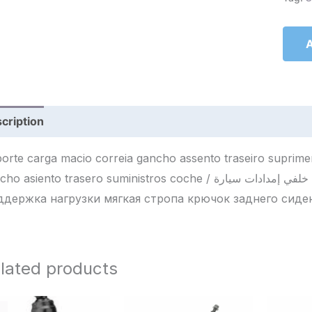
A
cription
Reviews (0)
orte carga macio correia gancho assento traseiro suprime
asiento trasero suministros coche / دعم حمل ناعم حزام خطاف مقعد خلفي إمدادات سيارة /
держка нагрузки мягкая стропа крючок заднего сидень
lated products