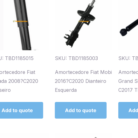
: TBD1185015
SKU: TBD1185003
SKU: T
rtecedore Fiat
Amortecedore Fiat Mobi
Amortec
ada 2008?C2020
2016?C2020 Dianteiro
Grand S
seiro
Esquerda
C2017 T
Add to quote
Add to quote
Add