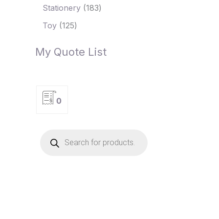
Stationery
183
Toy
125
My Quote List
0
P
r
o
d
u
c
t
s
s
e
a
r