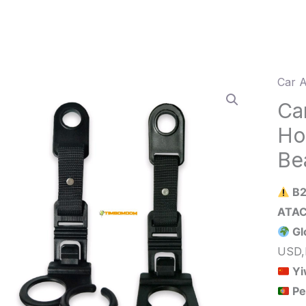
Car A
Car
Suppl
Ca
Rear
Ho
Seat
Be
Hook
Webb
B2
Soft
Load
Gl
Beari
USD,
quant
Yi
Pe