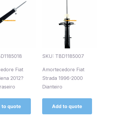
BD1185018
SKU: TBD1185007
edore Fiat
Amortecedore Fiat
iena 2012?
Strada 1996-2000
raseiro
Dianteiro
 to quote
Add to quote