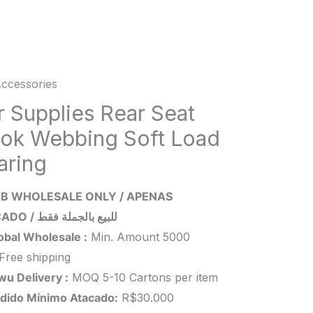
ccessories
ies
r Supplies Rear Seat
ok Webbing Soft Load
aring
ing
B WHOLESALE ONLY / APENAS
ATACADO / للبيع بالجملة فقط
obal Wholesale :
Min. Amount 5000
ng
Free shipping
ity
wu Delivery :
MOQ 5-10 Cartons per item
dido Mínimo Atacado:
R$30.000