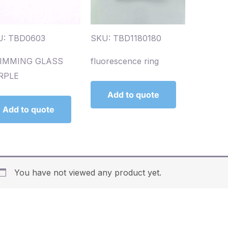
U: TBD0603
SKU: TBD1180180
IMMING GLASS
fluorescence ring
RPLE
Add to quote
Add to quote
You have not viewed any product yet.