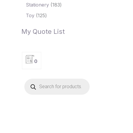
Stationery
183
Toy
125
My Quote List
0
P
r
o
d
u
c
t
s
s
e
a
r