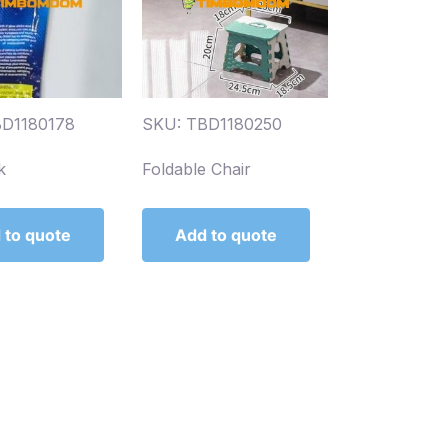
BD1180178
SKU: TBD1180250
k
Foldable Chair
 to quote
Add to quote