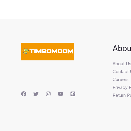
Abou
About U
Contact 
Careers
Privacy P
Return Po