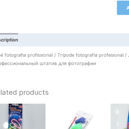
A
cription
Reviews (0)
 fotografia profissional / Trípode fotografía profesional / حامل ثلاثي تصوير فوتوغرافي احترافي /
офессиональный штатив для фотографии
lated products