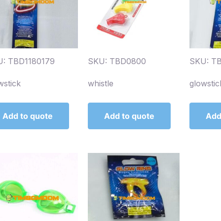
: TBD1180179
SKU: TBD0800
SKU: T
wstick
whistle
glowstic
Add to quote
Add to quote
Add