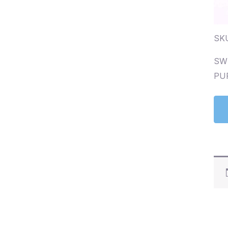
SK
SW
PU