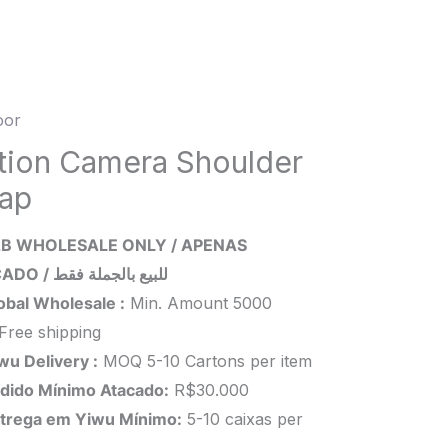
oor
n
ra
tion Camera Shoulder
lder
rap
ity
B WHOLESALE ONLY / APENAS
ATACADO / للبيع بالجملة فقط
obal Wholesale :
Min. Amount 5000
Free shipping
wu Delivery :
MOQ 5-10 Cartons per item
dido Mínimo Atacado:
R$30.000
trega em Yiwu
Mínimo
:
5-10 caixas per